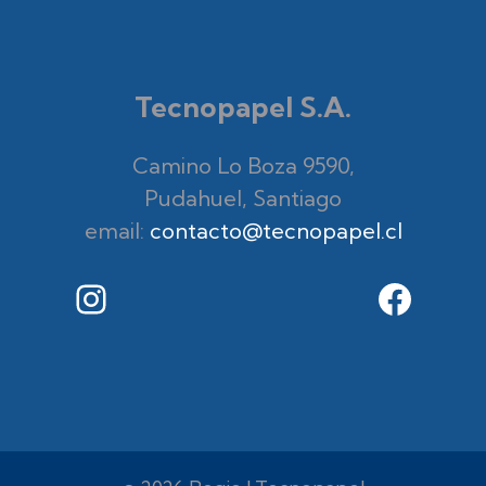
Tecnopapel S.A.
Camino Lo Boza 9590,
Pudahuel, Santiago
email:
contacto@tecnopapel.cl
I
F
n
a
s
c
t
e
a
b
g
o
r
o
a
k
m