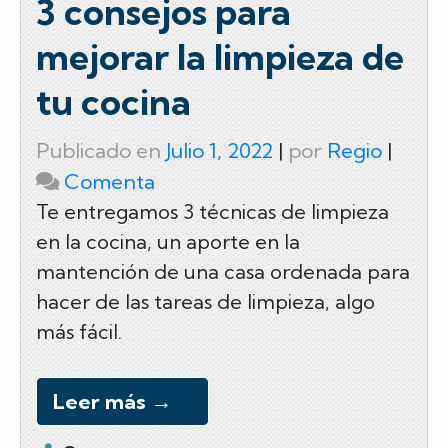
o
tir
3 consejos para
o
mejorar la limpieza de
k
tu cocina
Publicado en
Julio 1, 2022
|
por
Regio
|
on
Comenta
3
Te entregamos 3 técnicas de limpieza
en la cocina, un aporte en la
consejos
mantención de una casa ordenada para
para
hacer de las tareas de limpieza, algo
mejorar
más fácil.
la
limpieza
de
Leer más
→
tu