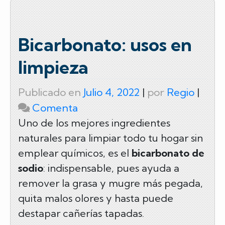
e
er
p
b
ar
o
tir
Bicarbonato: usos en
o
limpieza
k
Publicado en
Julio 4, 2022
|
por
Regio
|
on
Comenta
Bicarbonato:
Uno de los mejores ingredientes
naturales para limpiar todo tu hogar sin
usos
emplear químicos, es el
bicarbonato de
en
sodio
: indispensable, pues ayuda a
limpieza
remover la grasa y mugre más pegada,
quita malos olores y hasta puede
destapar cañerías tapadas.