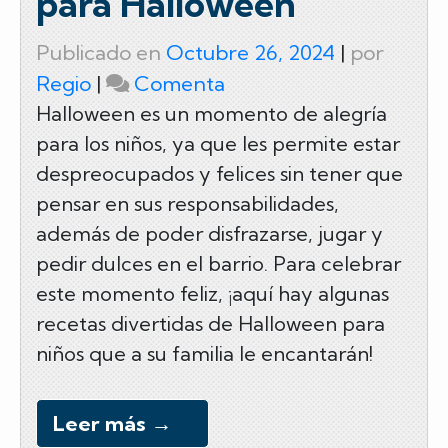
para Halloween
Publicado en
Octubre 26, 2024
|
por
on
Regio
|
Comenta
3
Halloween es un momento de alegría
para los niños, ya que les permite estar
espeluznantes
despreocupados y felices sin tener que
y
pensar en sus responsabilidades,
divertidas
además de poder disfrazarse, jugar y
recetas
pedir dulces en el barrio. Para celebrar
para
este momento feliz, ¡aquí hay algunas
Halloween
recetas divertidas de Halloween para
niños que a su familia le encantarán!
Leer más
→