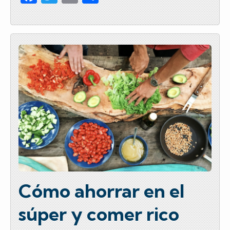
a
wi
m
o
c
tt
ail
m
e
er
p
b
ar
o
tir
o
k
Cómo ahorrar en el
súper y comer rico