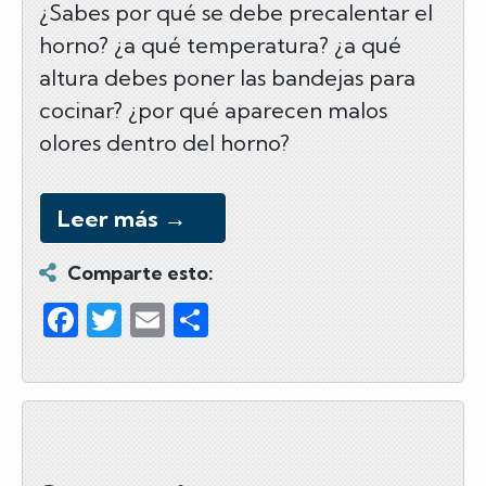
5
¿Sabes por qué se debe precalentar el
horno? ¿a qué temperatura? ¿a qué
errores
altura debes poner las bandejas para
frecuentes
cocinar? ¿por qué aparecen malos
al
olores dentro del horno?
utilizar
el
horno
Leer más
→
Comparte esto:
F
T
E
C
a
wi
m
o
c
tt
ail
m
e
er
p
b
ar