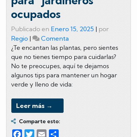
para “jardineros”
ocupados
Publicado en
Enero 15, 2025
|
por
on
Regio
|
Comenta
Cuidado
¿Te encantan las plantas, pero sientes
que no tienes tiempo para cuidarlas?
de
No te preocupes, aquí te dejamos
plantas
algunos tips para mantener un hogar
para
verde y lleno de vida:
“jardineros”
ocupados
Leer más
→
Comparte esto:
F
T
E
C