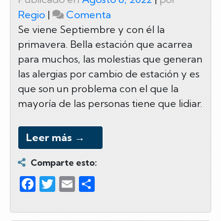
on
Regio
|
Comenta
Septiembre:
Se viene Septiembre y con él la
primavera. Bella estación que acarrea
mes
para muchos, las molestias que generan
de
las alergias por cambio de estación y es
las
que son un problema con el que la
alergias
mayoría de las personas tiene que lidiar.
Leer más
→
Comparte esto:
F
T
E
C
a
wi
m
o
c
tt
ail
m