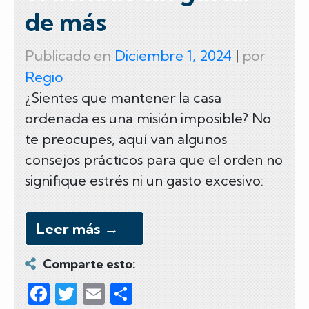
de más
Publicado en
Diciembre 1, 2024
|
por
Regio
¿Sientes que mantener la casa
ordenada es una misión imposible? No
te preocupes, aquí van algunos
consejos prácticos para que el orden no
signifique estrés ni un gasto excesivo:
Leer más
→
Comparte esto:
F
T
E
C