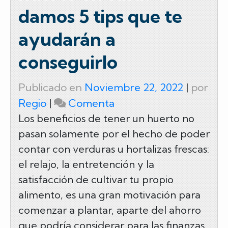
damos 5 tips que te
ayudarán a
conseguirlo
Publicado en
Noviembre 22, 2022
|
por
on
Regio
|
Comenta
¿Quieres
Los beneficios de tener un huerto no
pasan solamente por el hecho de poder
crear
contar con verduras u hortalizas frescas:
un
el relajo, la entretención y la
huerto
satisfacción de cultivar tu propio
en
alimento, es una gran motivación para
casa?
comenzar a plantar, aparte del ahorro
Te
que podría considerar para las finanzas