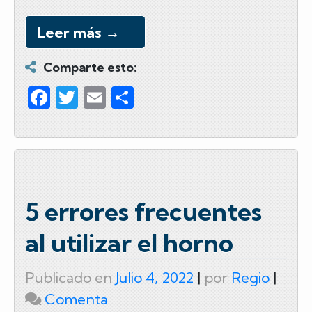
Leer más
→
Comparte esto:
F
T
E
C
a
wi
m
o
c
tt
ail
m
e
er
p
b
ar
o
tir
5 errores frecuentes
o
al utilizar el horno
k
Publicado en
Julio 4, 2022
|
por
Regio
|
on
Comenta