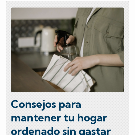
e
er
p
b
ar
o
tir
o
k
Consejos para
mantener tu hogar
ordenado sin gastar