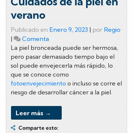
Cuidados de la piel en
verano
Publicado en
Enero 9, 2023
|
por
Regio
on
|
Comenta
Cuidados
La piel bronceada puede ser hermosa,
pero pasar demasiado tiempo bajo el
de
sol puede envejecerla más rápido, lo
la
que se conoce como
piel
fotoenvejecimiento
o incluso se corre el
en
riesgo de desarrollar cáncer a la piel.
verano
Leer más
→
Comparte esto: