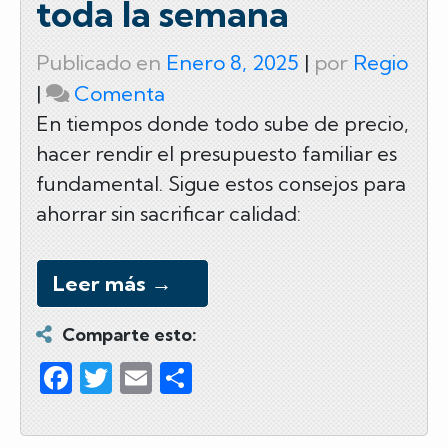
toda la semana
Publicado en
Enero 8, 2025
|
por
Regio
on
|
Comenta
Cómo
En tiempos donde todo sube de precio,
hacer rendir el presupuesto familiar es
ahorrar
fundamental. Sigue estos consejos para
en
ahorrar sin sacrificar calidad:
el
súper
y
Leer más
→
comer
Comparte esto:
rico
F
T
E
C
toda
la
a
wi
m
o
semana
c
tt
ail
m