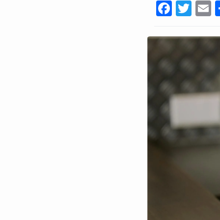
Faceb
Twi
E