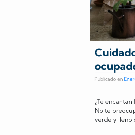
Cuidado
ocupad
Publicado en
Ener
¿Te encantan l
No te preocup
verde y lleno 