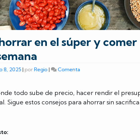
orrar en el súper y comer 
 semana
on
o 8, 2025
|
por
Regio
|
Comenta
Cómo
ahorrar
en
nde todo sube de precio, hacer rendir el presup
el
. Sigue estos consejos para ahorrar sin sacrifica
súper
y
comer
rico
to:
toda