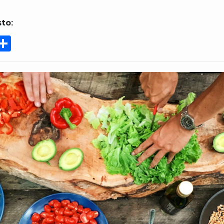
to:
ook
tter
mail
Compartir