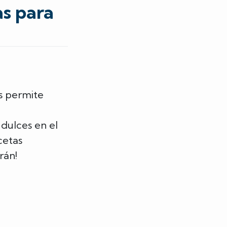
as para
s permite
 dulces en el
cetas
rán!