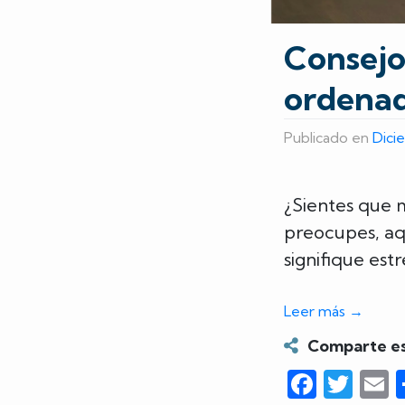
Consejo
ordenad
Publicado en
Dici
¿Sientes que 
preocupes, aq
signifique estr
Leer más
→
Comparte es
Faceb
Twi
E