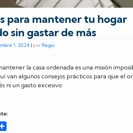
s para mantener tu hogar
o sin gastar de más
embre 1, 2024
|
por
Regio
mantener la casa ordenada es una misión imposi
uí van algunos consejos prácticos para que el o
és ni un gasto excesivo:
to:
ook
tter
mail
Compartir