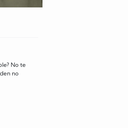
ble? No te
rden no