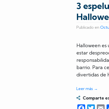
3 espelu
Hallow
Publicado en
Octu
Halloween es 
estar despreoc
responsabilida
barrio. Para c
divertidas de 
Leer más
→
Comparte es
Faceb
Twi
E