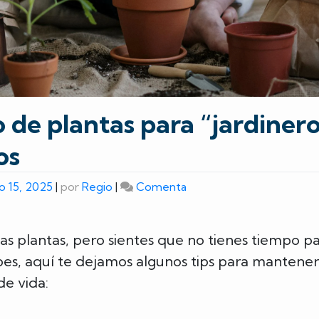
 de plantas para “jardinero
os
on
o 15, 2025
|
por
Regio
|
Comenta
Cuidado
de
plantas
as plantas, pero sientes que no tienes tiempo pa
para
es, aquí te dejamos algunos tips para mantener
“jardineros”
de vida:
ocupados