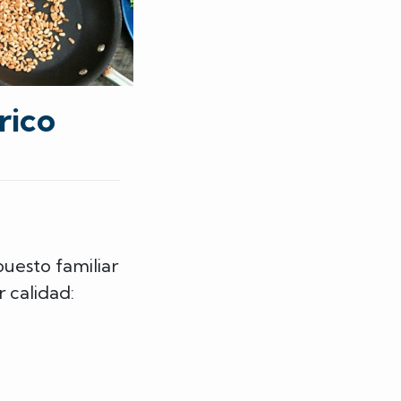
rico
uesto familiar
r calidad: