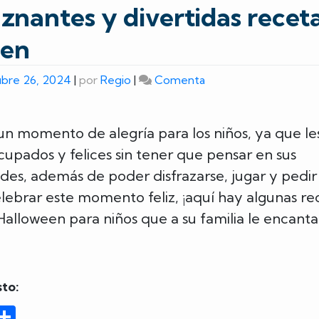
znantes y divertidas recet
een
on
bre 26, 2024
|
por
Regio
|
Comenta
3
espeluznantes
y
un momento de alegría para los niños, ya que le
divertidas
upados y felices sin tener que pensar en sus
recetas
des, además de poder disfrazarse, jugar y pedir
para
elebrar este momento feliz, ¡aquí hay algunas re
Halloween
Halloween para niños que a su familia le encanta
to:
ook
tter
mail
Compartir