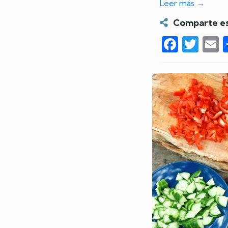
Leer más
→
Comparte es
Faceb
Twi
E